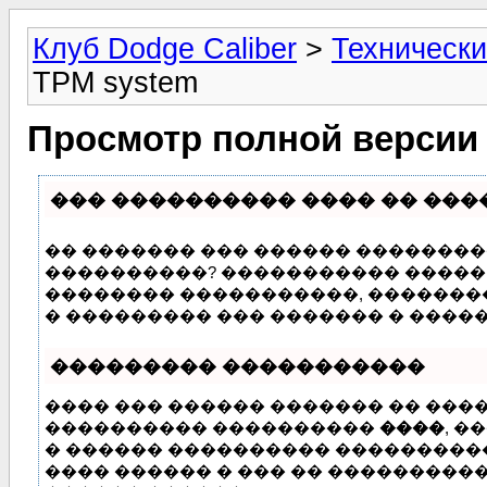
Клуб Dodge Caliber
>
Технически
TPM system
Просмотр полной версии
��� ���������� ���� �� ���
�� ������� ��� ������ ���������
����������? ����������� ����� �
�������� �����������, �������
� ��������� ��� ������� � ����
��������� �����������
���� ��� ������ ������� �� ���
���������� ����������
����
, �
� ������ ���������� ���������� 
���� ������ � ��� �� �����������