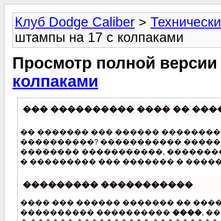
Клуб Dodge Caliber
>
Технически
штампы на 17 с колпаками
Просмотр полной версии
колпаками
��� ���������� ���� �� ���
�� ������� ��� ������ ���������
����������? ����������� ����� �
�������� �����������, �������
� ��������� ��� ������� � ����
��������� �����������
���� ��� ������ ������� �� ���
���������� ����������
����
, �