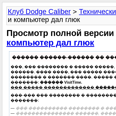
Клуб Dodge Caliber
>
Технически
и компьютер дал глюк
Просмотр полной версии
компьютер дал глюк
������ ������-������ �� ����
���, ��� �������� � ����� �����
������. ���� ����, ��� ����� ��
�������� � ������� ����. �����
�������:
������ VisitTime.
��� ����� �������������
�����
���-��� ��� �������� � �������
�������:
—
��� ���������� �������� � ���
—
��������������� ������, �����