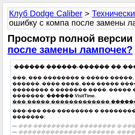
Клуб Dodge Caliber
>
Технически
ошибку с компа после замены л
Просмотр полной версии
после замены лампочек?
������ ������-������ �� ����
���, ��� �������� � ����� �����
������. ���� ����, ��� ����� ��
�������� � ������� ����. �����
�������:
������ VisitTime.
��� ����� �������������
�����
���-��� ��� �������� � �������
�������:
—
��� ���������� �������� � ���
—
��������������� ������, �����