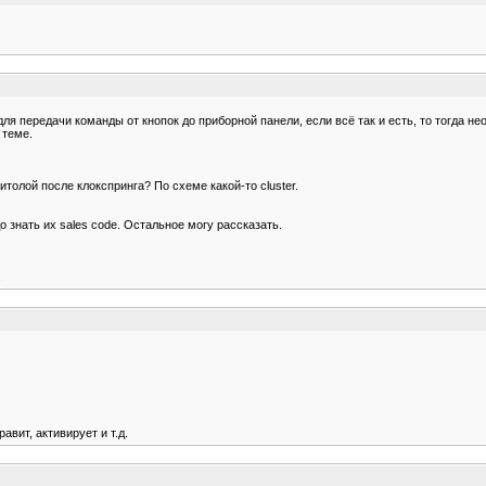
ля передачи команды от кнопок до приборной панели, если всё так и есть, то тогда 
 теме.
толой после клокспринга? По схеме какой-то cluster.
о знать их sales code. Остальное могу рассказать.
.
авит, активирует и т.д.