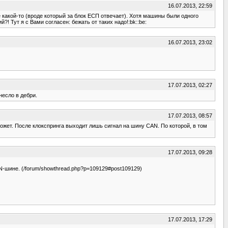
16.07.2013, 22:59
 какой-то (вроде который за блок ЕСП отвечает). Хотя машины были одного
?! Тут я с Вами согласен: бежать от таких надо!:bk::be:
16.07.2013, 23:02
17.07.2013, 02:27
несло в дебри.
17.07.2013, 08:57
 может. После клокспринга выходит лишь сигнал на шину CAN. По которой, в том
17.07.2013, 09:28
-шине. (/forum/showthread.php?p=109129#post109129)
17.07.2013, 17:29