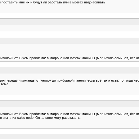
 поставить мне их и будут ли работать или в мозгах надо абивать
нитолой нет. В чем проблема: в мафоне или мозгах машины (магнитола обычная, без m
ля передачи команды от кнопок до приборной панели, если всё так и есть, то тогда 
 теме.
нитолой нет. В чем проблема: в мафоне или мозгах машины (магнитола обычная, без m
о знать их sales code. Остальное могу рассказать.