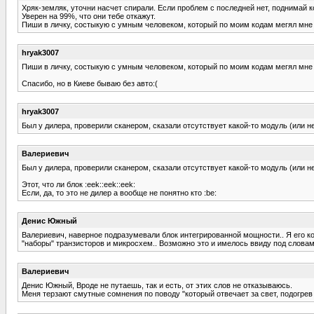
Хряк-земляк, уточни насчет спирали. Если проблем с последней нет, поднимай ко
Уверен на 99%, что они тебе откажут.
Пиши в личку, состыкую с умным человеком, который по моим кодам мегял мне 
hryak3007
Пиши в личку, состыкую с умным человеком, который по моим кодам мегял мне 
Спасибо, но в Киеве бываю без авто:(
hryak3007
Был у дилера, проверили сканером, сказали отсутствует какой-то модуль (или не 
Валериевич
Был у дилера, проверили сканером, сказали отсутствует какой-то модуль (или не 
Этот, что ли блок :eek::eek::eek:
Если, да, то это не дилер а вообще не понятно кто :be:
Денис Южный
Валериевич, наверное подразумевали блок интегрированной мощности.. Я его ког
"наборы" транзисторов и микросхем.. Возможно это и имелось ввиду под словам
Валериевич
Денис Южный, Вроде не путаешь, так и есть, от этих слов не отказываюсь.
Меня терзают смутные сомнения по поводу "который отвечает за свет, подогрев