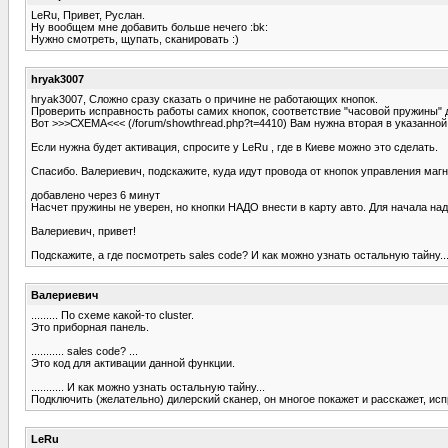
LeRu, Привет, Руслан.
Ну вообщем мне добавить больше нечего :bk:
Нужно смотреть, щупать, сканировать :)
hryak3007
hryak3007, Сложно сразу сказать о причине не работающих кнопок.
Проверить исправность работы самих кнопок, соответствие "часовой пружины" д
Вот >>>СХЕМА<<< (/forum/showthread.php?t=4410) Вам нужна вторая в указанной
Если нужна будет активация, спросите у LeRu , где в Киеве можно это сделать.
Спасибо. Валериевич, подскажите, куда идут провода от кнопок управления магни
добавлено через 6 минут
Насчет пружины не уверен, но кнопки НАДО внести в карту авто. Для начала над
Валериевич, привет!
Подскажите, а где посмотреть sales code? И как можно узнать остальную тайну..
Валериевич
......... По схеме какой-то cluster.
Это приборная панель.
........... sales code? ...
Это код для активации данной функции.
........... И как можно узнать остальную тайну...
Подключить (желательно) дилерский сканер, он многое покажет и расскажет, испр
LeRu