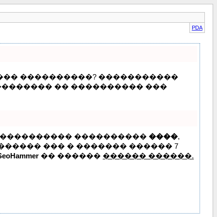
PDA
 ��� ����������? �����������
��������� �� ���������� ���
, ���������� ����������
����
,
����� ��� � ������� ������ 7
SeoHammer
�� ������
������ ������.