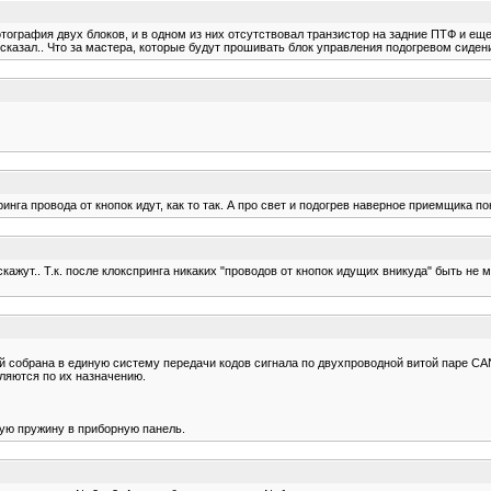
тография двух блоков, и в одном из них отсутствовал транзистор на задние ПТФ и еще
к сказал.. Что за мастера, которые будут прошивать блок управления подогревом сидений
нга провода от кнопок идут, как то так. А про свет и подогрев наверное приемщика по
скажут.. Т.к. после клокспринга никаких "проводов от кнопок идущих вникуда" быть не
 собрана в единую систему передачи кодов сигнала по двухпроводной витой паре CAN
яются по их назначению.
ую пружину в приборную панель.