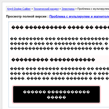
Клуб Dodge Caliber
>
Технический раздел
>
Электрика
> Проблема с мультирулем
Просмотр полной версии :
Проблема с мультирулем и магнитол
��� ���������� ���� �� ���
�� ������� ��� ������ ��������
����� � ��� �� ������ �������,
������������ � ��������� ��� �
��������� �����������
���� ��� ������ ������� �� ���
��� �������� ����������� � ���
����. ���� �� ���� ������ � ��� �
������ �����������
�����