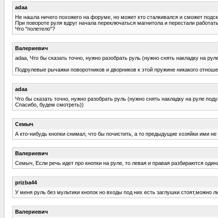
adaa
Не нашла ничего похожего на форуме, но может кто сталкивался и сможет подск
При повороте руля вдруг начала переключаться магнитола и перестали работать
Что "полетело"?
Валериевич
adaa, Что бы сказать точно, нужно разобрать руль (нужно снять накладку на ру
Подрулевые рычажки поворотников и дворников к этой пружине никакого отноше
adaa
Что бы сказать точно, нужно разобрать руль (нужно снять накладку на руле под
Спасибо, будем смотреть))
Семыч
А кто-нибудь кнопки снимал, что бы почистить, а то предыдущие хозяйки ими не 
Валериевич
Семыч, Если речь идет про кнопки на руле, то левая и правая разбираются один
prizba44
У меня руль без мультики кнопок но входы под них есть заглушки стоят,можно ли
Валериевич