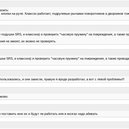
азать:
 кнопки на руле. Клаксон работает, подрулевые рычажки поворотников и дворников тож
ле подушки SRS, и клаксона) и проверить "часовую пружину" на повреждения, а также п
ния не имеют, их можно не проверять.
ушки SRS, и клаксона) и проверить "часовую пружину" на повреждения, а также провода
пользовались, и они закисли, правую я вроде разработал, а вот с левой проблемы!!!
аково.
 поставить мне их и будут ли работать или в мозгах надо абивать