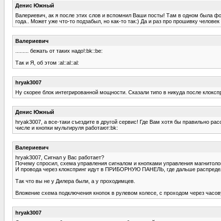
Денис Южный
Валериевич, ак я после этих слов и вспомнил Ваши посты! Там в одном была фо
года.. Может уже что-то подзабыл, но как-то так:) Да и раз про прошивку челове
Валериевич
......... бежать от таких надо!:bk::be:
Так и Я, об этом :al::al::al:
hryak3007
Ну скорее блок интегрированной мощности. Сказали типо в никуда после клокспри
Денис Южный
hryak3007, а все-таки съездите в другой сервис! Где Вам хотя бы правильно рас
числе и кнопки мультируля работают:bk:
Валериевич
hryak3007, Сигнал у Вас работает?
Почему спросил, схема управления сигналом и кнопками управления магнитолой
И провода через клокспринг идут в ПРИБОРНУЮ ПАНЕЛЬ, где дальше распредел
Так что вы не у Дилера были, а у проходимцев.
Вложение схема подключения кнопок в рулевом колесе, с проходом через часов
hryak3007