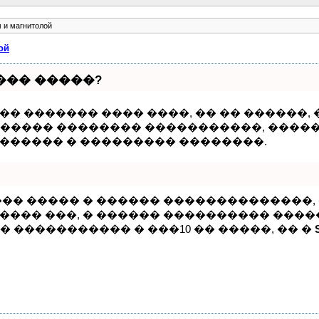
 и магнитолой
ой
��� �����?
�� ������� ���� ����, �� �� ������,
 � ����� �������� �����������, ���
������ � ��������� ��������.
��� ����� � ������ ��������������
���� ���, � ������ ���������� �����
� ����������� � ���10 �� �����, �� �