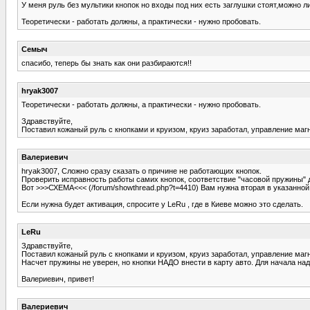
У меня руль без мультики кнопок но входы под них есть заглушки стоят,можно ли
Теоретически - работать должны, а практически - нужно пробовать.
Семыч
спасибо, теперь бы знать как они разбираются!!
hryak3007
Теоретически - работать должны, а практически - нужно пробовать.
Здравствуйте,
Поставил кожаный руль с кнопками и круизом, круиз заработал, управление маг
Валериевич
hryak3007, Сложно сразу сказать о причине не работающих кнопок.
Проверить исправность работы самих кнопок, соответствие "часовой пружины" д
Вот >>>СХЕМА<<< (/forum/showthread.php?t=4410) Вам нужна вторая в указанной
Если нужна будет активация, спросите у LeRu , где в Киеве можно это сделать.
LeRu
Здравствуйте,
Поставил кожаный руль с кнопками и круизом, круиз заработал, управление маг
Насчет пружины не уверен, но кнопки НАДО внести в карту авто. Для начала над
Валериевич, привет!
Валериевич