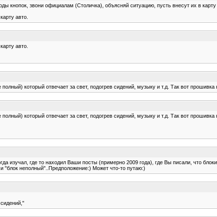
ды кнопок, звони официалам (Столичка), объясняй ситуацию, пусть внесут их в карту т
карту авто.
карту авто.
полный) который отвечает за свет, подогрев сидений, музыку и т.д. Так вот прошивка н
полный) который отвечает за свет, подогрев сидений, музыку и т.д. Так вот прошивка н
да изучал, где то находил Ваши посты (примерно 2009 года), где Вы писали, что блок
и "блок неполный"..Предположение:) Может что-то путаю:)
 сидений,"