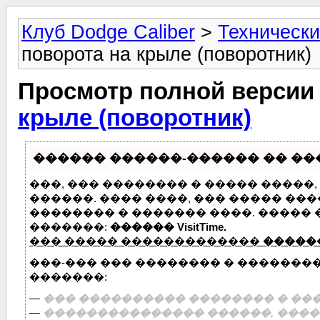
Клуб Dodge Caliber
>
Технически
поворота на крыле (поворотник)
Просмотр полной версии
крыле (поворотник)
������ ������-������ �� ����
���, ��� �������� � ����� �����
������. ���� ����, ��� ����� ��
�������� � ������� ����. �����
�������:
������ VisitTime.
��� ����� �������������
�����
���-��� ��� �������� � �������
�������:
—
��� ���������� �������� � ���
—
��������������� ������, �����