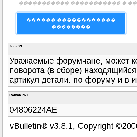
—
����������� ����������� � ��
������ ������������
��������
Jora_79_
Уважаемые форумчане, может ко
поворота (в сборе) находящийс
артикул детали, по форуму и в и
Roman1971
04806224AE
vBulletin® v3.8.1, Copyright ©200