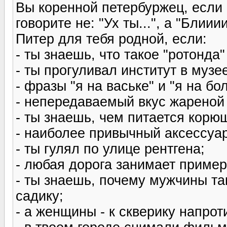
Вы коренной петербуржец, если
говорите не: "Ух ты...", а "Блиии
Питер для тебя родной, если:
- ты знаешь, что такое "ротонда"
- ты прогуливал институт в музее
- фразы "я на ваське" и "я на бо
- непередаваемый вкус жареной
- ты знаешь, чем питается корюш
- наиболее привычный аксессуар 
- ты гулял по улице рентгена;
- любая дорога занимает пример
- ты знаешь, почему мужчины та
садику;
- а женщины - к скверику напрот