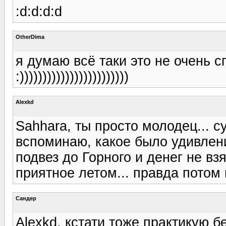
:d:d:d:d
OtherDima
я думаю всё таки это не очень с
:))))))))))))))))))))))))
Alexkd
Sahhara, ты просто молодец... су
вспоминаю, какое было удивлени
подвез до Горного и денег не вз
приятное летом... правда потом 
Сандер
Alexkd, кстати тоже практикую б