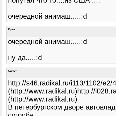
попутал что то....из США ....
очередной анимаш.....:d
Крюк
очередной анимаш.....:d
ну да.....:d
СаЛут
http://s46.radikal.ru/i113/1102/e
(http://www.radikal.ru)http://i028
(http://www.radikal.ru)
В петербургском дворе автовла
сугроба