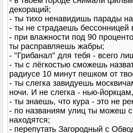
- в твоем городе снимали филь
декораций;
- ты тихо ненавидишь парады на
- ты не страдаешь бессонницей 
- при влажности под 90 проценто
ты расправляешь жабры;
- "Грибанал" для тебя - всего л
- ты с лёгкостью сможешь назва
радиусе 10 минут пешком от тво
- ты слегка завидуешь москвичам
ночи. И не слегка - нью-йоркцам
- ты знаешь, что кура - это не ре
- по названиям улиц ты можеш с
находятся;
- перепутать Загородный с Обво