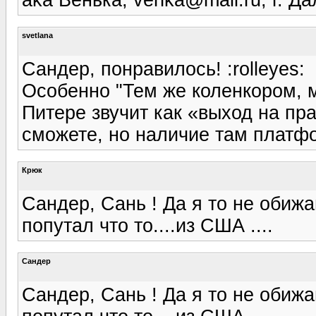
aka Bенька, venka@mail.ru, г. Д
svetlana
Сандер, понравилось! :rolleyes:
Особенно "Тем же коленкором, 
Питере звучит как «выход на пра
сможете, но наличие там платфо
Крюк
Сандер, Сань ! Да я то не обижа
попутал что то....из США ....
Сандер
Сандер, Сань ! Да я то не обижа