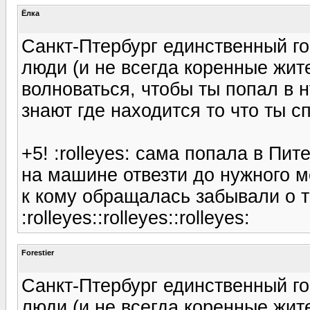
Ёлка
Санкт-Птербург единственный г
люди (и не всегда коренные жите
волноваться, чтобы ты попал в н
знают где находится то что ты 
+5! :rolleyes: сама попала в Пи
на машине отвезти до нужного ме
к кому обращалась забывали о т
:rolleyes::rolleyes::rolleyes:
Forestier
Санкт-Птербург единственный г
люди (и не всегда коренные жите