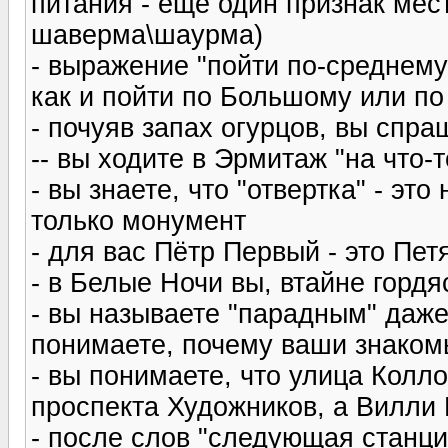
питания - еще один признак мес
шаверма\шаурма)
- выражение "пойти по-среднему"
как и пойти по Большому или п
- почуяв запах огурцов, вы спр
-- вы ходите в Эрмитаж "на что-
- вы знаете, что "отвертка" - это
только монумент
- для вас Пётр Первый - это Петя
- в Белые Ночи вы, втайне гордя
- вы называете "парадным" даже
понимаете, почему ваши знаком
- вы понимаете, что улица Колл
проспекта Художников, а Вилли 
- после слов "следующая станци