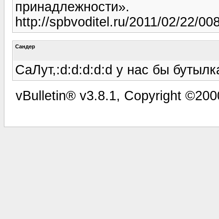
принадлежности».
http://spbvoditel.ru/2011/02/22/00
Сандер
СаЛут,:d:d:d:d:d у нас бы бутыл
vBulletin® v3.8.1, Copyright ©200