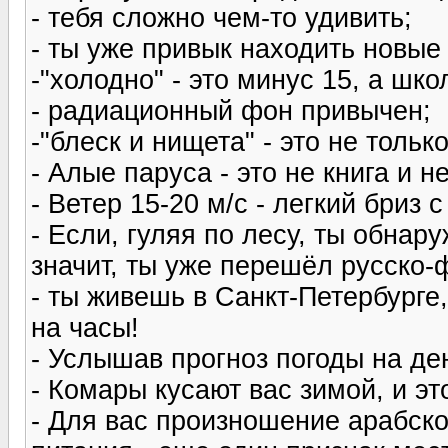
- тебя сложно чем-то удивить;
- ты уже привык находить новые 
-"холодно" - это минус 15, а шк
- радиационный фон привычен;
-"блеск и нищета" - это не толь
- Алые паруса - это не книга и н
- Ветер 15-20 м/с - легкий бриз с
- Если, гуляя по лесу, ты обнар
значит, ты уже перешёл русско-
- ты живешь в Санкт-Петербурге
на часы!
- Услышав прогноз погоды на де
- Комары кусают вас зимой, и э
- Для вас произношение арабско