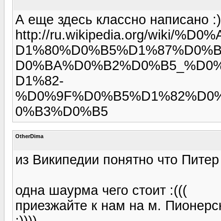
А еще здесь классно написано :)
http://ru.wikipedia.org/w
D1%80%D0%B5%D1%87%D0%
D0%BA%D0%B2%D0%B5_%D0
D1%82-
%D0%9F%D0%B5%D1%82%D0
0%B3%D0%B5
OtherDima
из Википедии понятно что Питер р
одна шаурма чего стоит :(((
приезжайте к нам на м. Пионер