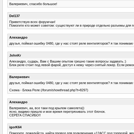
Валериевич, спасибо большое!
Del137
Приветствую всех форумчан!
Помогите кто может советом: существуют ли в природе отдельно разъемы для 
Алехандро
друзья, поймал ошибку 0480, где у нас стоят реле вентиляторов? я так понимаю 
JohnKr
Алехандро, сударь, Вам с Вашим опытом грешно такие вопросы задавать.:)
Блок реле стоит под левой фарой, доступ к нему через снятый локер. Если ремо
Валериевич
друзья, поймал ошибку 0480, где у нас стоят реле вентиляторов? я так понимаю 
Схема - Блока Реле (/forum/showthread.php?t=8297)
Алехандро
Валериевич, аа, все таки под крылом самолета))
ясно, видимо пришло и мое время перетряхивать этот блочок.
СЕРЕГА СПАСИБО!!
igorK64
Помогите, пожалуйста, найти провод для подключения +12АСС под торпедой, жел