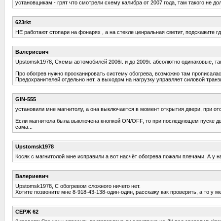
установщикам - грят что смотрели схему калибра от 2007 года, там такого не дол
623rkt
НЕ работают стопари на фонарях , а на стекле ценральная светит, подскажите гд
Валериевич
Upstomsk1978, Схемы автомобилей 2006г. и до 2009г. абсолютно одинаковые, та
Про обогрев нужно просканировать систему обогрева, возможно там прописалась
Предохранителей отдельно нет, а выходом на нагрузку управляет силовой транзи
GIN-555
установили мне магнитолу, а она выключается в момент открытия двери, при от
Если магнитола была выключена кнопкой ON/OFF, то при последующем пуске дв
сама...
Upstomsk1978
Косяк с магнитолой мне исправили а вот насчёт обогрева пожали плечами. А у на
Валериевич
Upstomsk1978, С обогревом сложного ничего нет.
Хотите позвоните мне 8-918-43-138-один-один, расскажу как проверить, а то у 
СЕРЖ 62