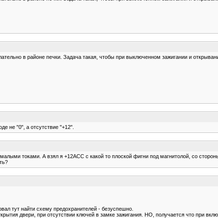
ательно в районе печки. Задача такая, чтобы при выключенном зажигании и открывани
е не "0", а отсутствие "+12".
малыми токами. А взял я +12АСС с какой то плоской фигни под магнитолой, со сторон
ть?
бовал тут найти схему предохранителей - безуспешно.
ткрытия двери, при отсутствии ключей в замке зажигания. НО, получается что при вкл