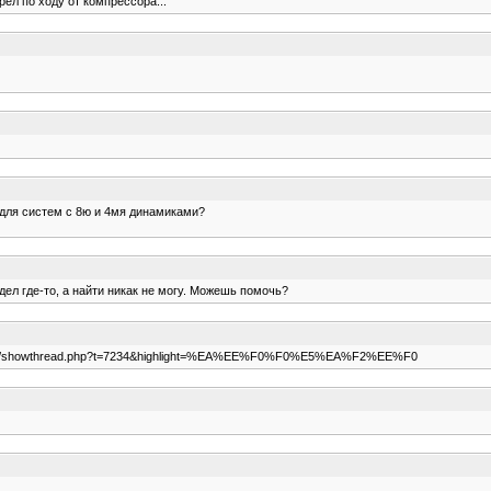
рел по ходу от компрессора...
 для систем с 8ю и 4мя динамиками?
ел где-то, а найти никак не могу. Можешь помочь?
forum/showthread.php?t=7234&highlight=%EA%EE%F0%F0%E5%EA%F2%EE%F0