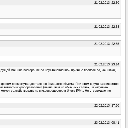
21.02.2013, 22:50
21.02.2013, 22:53
21.02.2013, 22:55
21.02.2013, 23:14
дыдущей машине возгорание по неустановленной причине произошло, как-никак),
скровом промежутке достаточно большого объема. При этом в дуге развиваются
очастотного искрообразования (выше, чем на обычных свечах), в катушках
и может воздействовать на микропроцессор в блоке IPM... Не утверждаю, но
22.02.2013, 17:30
23.02.2013, 08:41