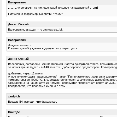
Валериевич
........... чудо свечи, на них еще какой то конус направленный стоит!
Плазменно-форкамерные свечи, что ли?
Денис Южный
Валериевич, выходит что они самые..:bk:
Валериевич
Дождемся ответа.
И нужно для обсуждения в другую тему переходить
Денис Южный
Валериевич, согласен с Вашим мнением. Завтра дождаться ответа, почистить со
то может лучше будет и в ФАК занести.. Дабы заранее предостеречь Калибровод
добавлено через 12 минут
А мое мнение (даже предположение) такое: "При плазменном зажигании электри
температуры до 40000 °C, т. е. создаются условия, аналогичные дуговой сварке
зажигания (а на наших авто их четыре), образуется "паразитная" обратная ЭДС.
предполагаю, что проблема именно в этом.
xanipich
Bugaets B4, выходит что факельная.
Dmitrij56