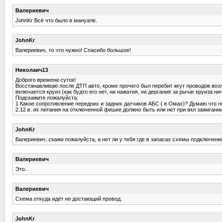
Валериевич
JohnKr Всё что было в мануале.
JohnKr
Валериевич, то что нужно! Спасибо большое!
Николаич13
Доброго времени суток!
Восстанавливаю после ДТП авто, кроме прочего был перебит жгут проводов возл
включается круиз (как будто его нет, ни нажатия, ни дергания за рычаг круиза ни
Подскажите пожалуйста:
1 Какое сопротивление передних и задних датчиков АБС ( в Омах)? Думаю что по
2.12 в. их питания на отключенной фишке должно быть или нет при вкл зажигании
JohnKr
Валериевич, скажи пожалуйста, а нет ли у тебя где в запасах схемы подключен
Валериевич
Это..
Валериевич
Схема откуда идёт не достающий провод.
JohnKr