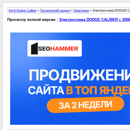
Клуб Dodge Caliber
>
Технический раздел
>
Электрика
> Электросхема DODGE CAL
Просмотр полной версии :
Электросхема DODGE CALIBER с 2006