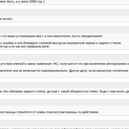
жно быть, а у меня 2006 год :(
е искать
к что ваши установщики врут, и они накосячели, пусть переделывают.
 ошибка и она блокирует силовой выход на нагреватели зеркал и заднего стекла.
стор а не как все привыкли реле.
сутствии ключей в замке зажигания. НО, получается что при включении автопрогрева 
игателя она не включается самопроизвольно. Другое дело, если магнитолу отключили
с без обогрева заднего стекла, да ещё с такой обзорностью тяжко. Куда с ним ехать 
меня пальцы отвалятся от клавы пока всё распишишь по действиям.