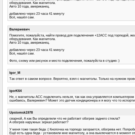
оборудования. Как магнитола.
Авто 10 года, американец.
добавлено через 23 часа 41 минуту
Всё, нашёл сам.
Валериевич
Помогите, пожалуйста, найти провод для подключения +12АСС под торпедой, жел
оборудования. Как магнитола.
Авто 10 года, американец.
добавлено через 23 часа 41 минуту
Всё, нашёл сам.
Фото, схему или рисунок и место подключения, пожалуйста в студию :)
Igor_M
Так ответ в самом вопросе. Вероятно, взял с магнитолы. Только на нужном провод
igorK64
Не, с магнитолы АСС подключить нельзя, так как она управляется компьютером 
ошибаюсь, Валериевич? Может это датчик кондиционера и я могу что то испорти
Upstomsk1978
сварной, А как Вы определили что не работает обогрев заднего стекла?
А обогрев наружных зеркал работает?
У меня тоже такая беда :( Кнопочка на торпедо загорается, обогрева нет. Попро
Ещё есть одна беда - установили мне магнитолу, а она выключается в момент о