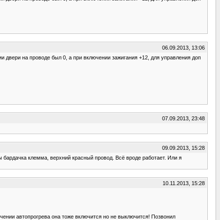
06.09.2013, 13:06
и двери на проводе был 0, а при включении зажигания +12, для управления доп
07.09.2013, 23:48
09.09.2013, 15:28
ы бардачка клемма, верхний красный провод. Всё вроде работает. Или я
10.11.2013, 15:28
ючении автопрогрева она тоже включится но не выключится! Позвонил