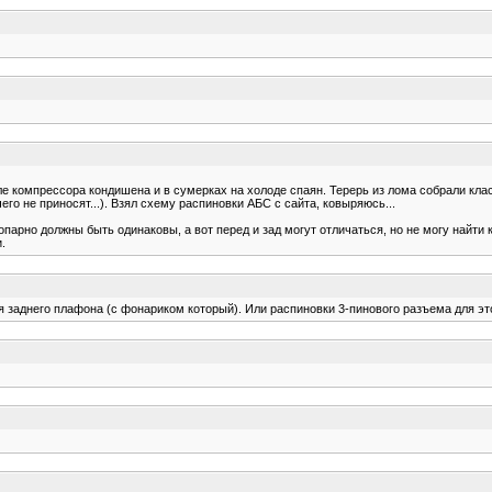
е компрессора кондишена и в сумерках на холоде спаян. Терерь из лома собрали клас
чего не приносят...). Взял схему распиновки АБС с сайта, ковыряюсь...
парно должны быть одинаковы, а вот перед и зад могут отличаться, но не могу найти
.
ия заднего плафона (с фонариком который). Или распиновки 3-пинового разъема для эт