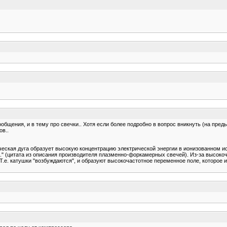
общения, и в тему про свечки.. Хотя если более подробно в вопрос вникнуть (на пре
ов..
ческая дуга образует высокую концентрацию электрической энергии в ионизованном и
..." (цитата из описания производителя плазменно-форкамерных свечей). Из-за высок
 Т.е. катушки "возбуждаются", и образуют высокочастотное переменное поле, которое 