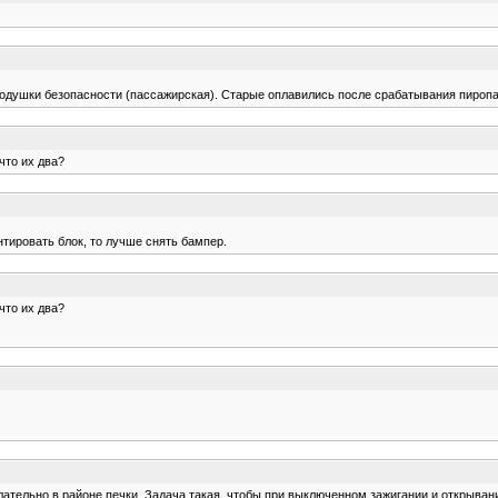
подушки безопасности (пассажирская). Старые оплавились после срабатывания пироп
что их два?
нтировать блок, то лучше снять бампер.
что их два?
ательно в районе печки. Задача такая, чтобы при выключенном зажигании и открывани