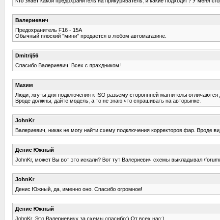
Кто знает какой предохранитель на прикуриватель, и какие подходят? У меня сго
Валериевич
Предохранитель F16 - 15А
Обычный плоский "мини" продается в любом автомагазине.
Dmitrij56
Спасибо Валериевич! Всех с прахдником!
Махим
Люди, жгуты для подключения к ISO разьему стороннней магнитолы отличаются
Вроде должны, дайте модель, а то не знаю что спрашивать на авторынке.
JohnKr
Валериевич, никак не могу найти схему подключения корректоров фар. Вроде вид
Денис Южный
JohnKr, может Вы вот это искали? Вот тут Валериевич схемы выкладывал /
JohnKr
Денис Южный, да, именно оно. Спасибо огромное!
Денис Южный
JohnKr, Это Валериевичу за схемы спасибо:) От всех нас:)