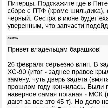
Питерцы. Подскажите где в Пите
сборе с ПТФ (кроме шильдика), 
чёрный. Сестра в июне будет еха
уверенным, что запчасти подойду
AlexMsv
Привет владельцам барашков!
26 февраля серъезно влип. В з
XC-90 (итог - заднее правое кр
замену, чуть дверь задета (вмя
прошлом году кончилась. Были 
наверное самая поганая - МСК (
дают за все это 45 т). Но дело н