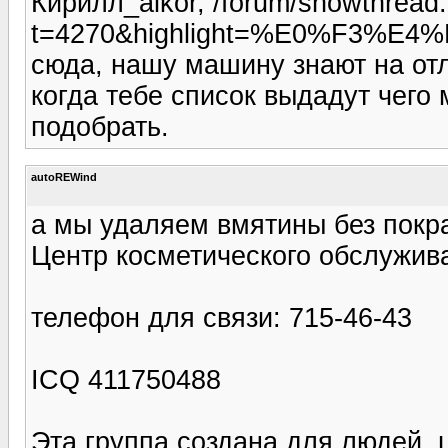
Кирилл_alkor, /forum/showthread
t=4270&highlight=%E0%F3%E
сюда, нашу машину знают на от
когда тебе список выдадут чег
подобрать.
autoREWind
а мы удаляем вмятины без покраск
Центр косметического обслужив
телефон для связи: 715-46-43
ICQ 411750488
Эта группа создана для людей,