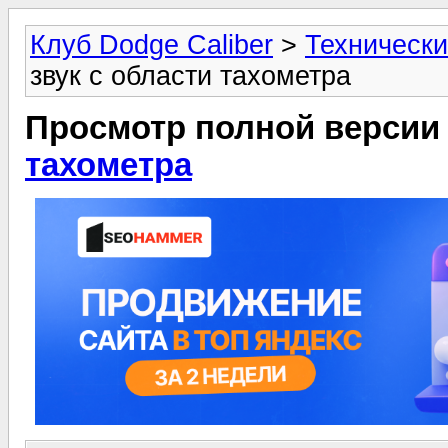
Клуб Dodge Caliber
>
Технически
звук с области тахометра
Просмотр полной версии
тахометра