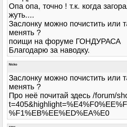
Опа опа, точно ! т.к. когда заго
жуть....
Заслонку можно почистить или т
менять ?
поищи на форуме ГОНДУРАСА
Благодарю за наводку.
Nicko
Заслонку можно почистить или т
менять ?
Про неё почитай здесь /forum/sh
t=405&highlight=%E4%F0%
%F1%EB%EE%ED%EA%E0