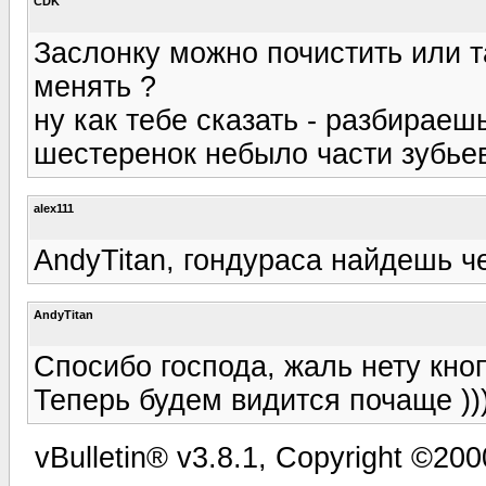
CDK
Заслонку можно почистить или т
менять ?
ну как тебе сказать - разбираеш
шестеренок небыло части зубьев 
alex111
AndyTitan, гондураса найдешь че
AndyTitan
Спосибо господа, жаль нету кноп
Теперь будем видится почаще ))
vBulletin® v3.8.1, Copyright ©200