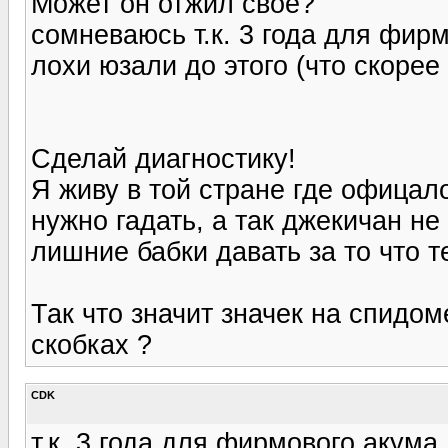
Может он отжил своё?
сомневаюсь т.к. 3 года для фирм
лохи юзали до этого (что скорее 
Сделай диагностику!
Я живу в той стране где офицало
нужно гадать, а так джекичан не 
лишние бабки давать за то что т
Так что значит значек на спидо
скобках ?
CDK
т.к. 3 года для фирмового акума