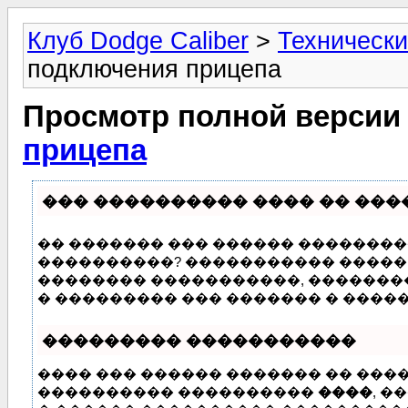
Клуб Dodge Caliber
>
Технически
подключения прицепа
Просмотр полной версии
прицепа
��� ���������� ���� �� ���
�� ������� ��� ������ ���������
����������? ����������� ����� �
�������� �����������, �������
� ��������� ��� ������� � ����
��������� �����������
���� ��� ������ ������� �� ���
���������� ����������
����
, �