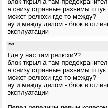
блок ткрыл а там предохранител
а снизу странные разъемы штук
может релюхи где то между?
ну и между делом - блок в отлич
эксплуатации
floyd
Где у нас там релюхи??
блок ткрыл а там предохранител
а снизу странные разъемы штук
может релюхи где то между?
ну и между делом - блок в отлич
эксплуатации
Перед передним левым колесом