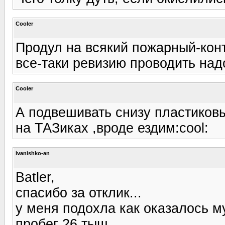
Cooler
Продул на всякий пожарный-кон
все-таки ревизию проводить надо
Cooler
А подвешивать снизу пластиковы
на ТАЗиках ,вроде ездим:cool:
ivanishko-an
Batler,
спасибо за отклик...
у меня подохла как оказалось м
пробег 26 тыщ...