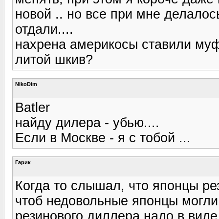
новой .. но все при мне делалос
отдали....
нахрена америкосы ставили муф
литой шкив?
NikoDim
Batler
найду дилера - убью....
Если в Москве - я с тобой ...
Гарик
Когда то слышал, что японцы ре
чтоб недовольные японцы могли о
резинового диллера надо в вид