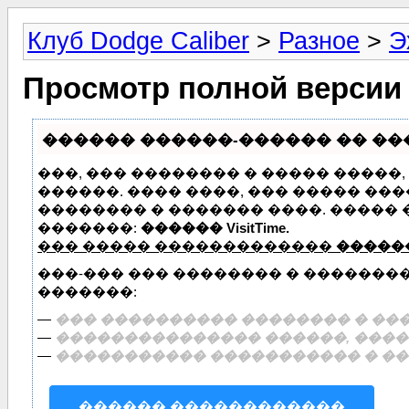
Клуб Dodge Caliber
>
Разное
>
Э
Просмотр полной версии
������ ������-������ �� ����
���, ��� �������� � ����� �����
������. ���� ����, ��� ����� ��
�������� � ������� ����. �����
�������:
������ VisitTime.
��� ����� �������������
�����
���-��� ��� �������� � �������
�������:
—
��� ���������� �������� � ���
—
��������������� ������, �����
—
����������� ����������� � ��
������ ������������