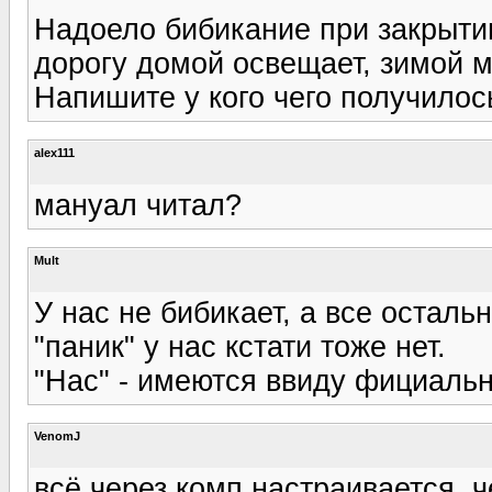
Надоело бибикание при закрытии
дорогу домой освещает, зимой м
Напишите у кого чего получилос
alex111
мануал читал?
Mult
У нас не бибикает, а все осталь
"паник" у нас кстати тоже нет.
"Нас" - имеются ввиду фициальн
VenomJ
всё через комп настраивается, ч