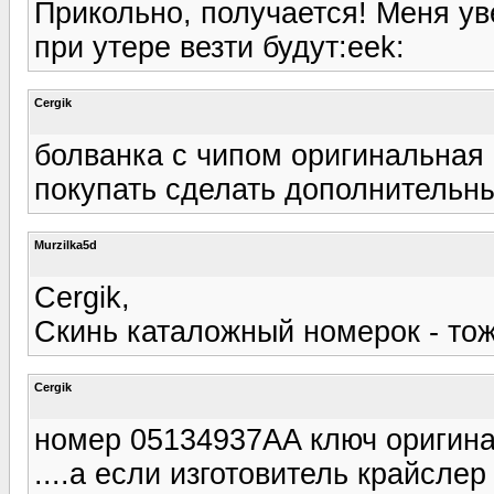
Прикольно, получается! Меня ув
при утере везти будут:eek:
Cergik
болванка с чипом оригинальная 1
покупать сделать дополнительны
Murzilka5d
Cergik,
Скинь каталожный номерок - тож
Cergik
номер 05134937AA ключ оригина
....а если изготовитель крайслер