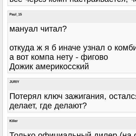
Paul_15
мануал читал?
откуда ж я б иначе узнал о комб
а вот компа нету - фигово
Дожик америкосский
JURIY
Потерял ключ зажигания, остался
делает, где делают?
Killer
Только официальный дилер (на с