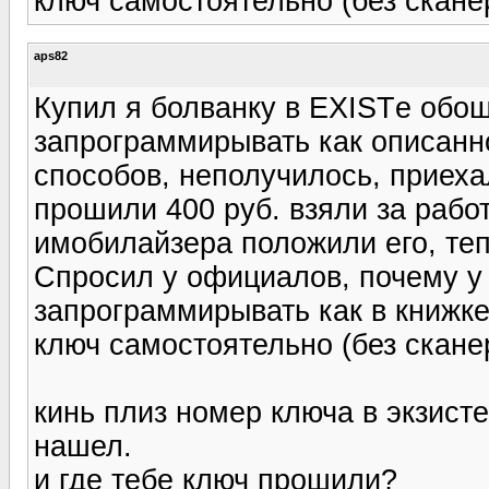
ключ самостоятельно (без скан
aps82
Купил я болванку в EXISTе обош
запрограммирывать как описанно
способов, неполучилось, приеха
прошили 400 руб. взяли за работу
имобилайзера положили его, теп
Спросил у официалов, почему у
запрограммирывать как в книжке 
ключ самостоятельно (без скан
кинь плиз номер ключа в экзисте.
нашел.
и где тебе ключ прошили?