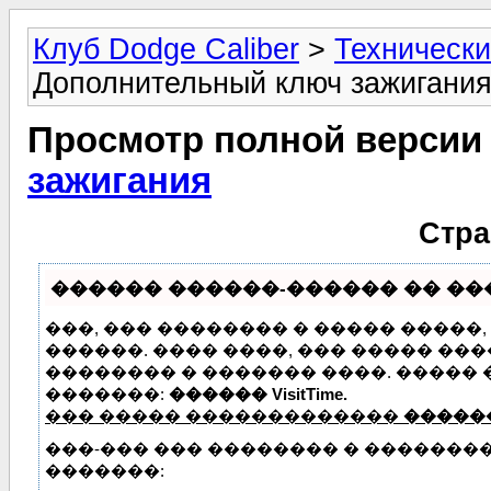
Клуб Dodge Caliber
>
Технически
Дополнительный ключ зажигани
Просмотр полной версии
зажигания
Стра
������ ������-������ �� ����
���, ��� �������� � ����� �����
������. ���� ����, ��� ����� ��
�������� � ������� ����. �����
�������:
������ VisitTime.
��� ����� �������������
�����
���-��� ��� �������� � �������
�������: