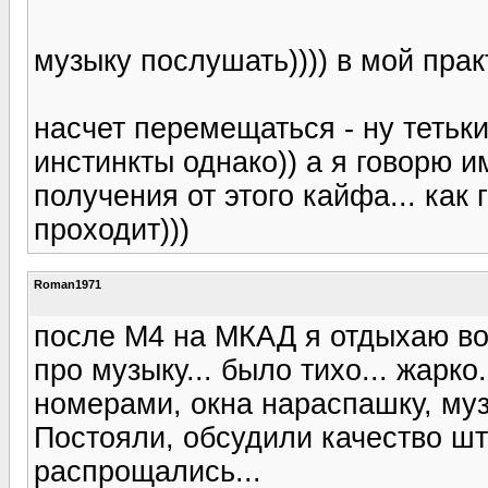
музыку послушать)))) в мой прак
насчет перемещаться - ну тетьк
инстинкты однако)) а я говорю 
получения от этого кайфа... как
проходит)))
Roman1971
после М4 на МКАД я отдыхаю во 
про музыку... было тихо... жарко
номерами, окна нараспашку, музы
Постояли, обсудили качество ш
распрощались...