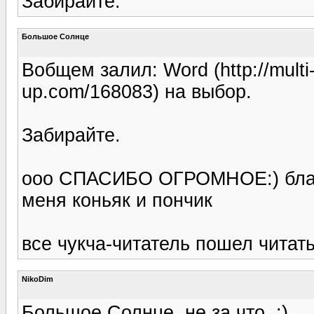
Забирайте.
Большое Солнце
Вобщем залил: Word (http://multi
up.com/168083) на выбор.
Забирайте.
ооо СПАСИБО ОГРОМНОЕ:) благод
меня коньяк и пончик
все чукча-читатель пошел читать)
NikoDim
Большое Солнце, не за что. :)