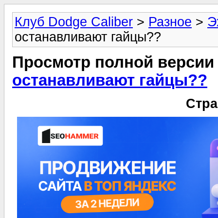
Клуб Dodge Caliber
>
Разное
>
Э
останавливают гайцы??
Просмотр полной версии
останавливают гайцы??
Стра