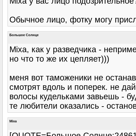
Mixa у вас лицо подозрительное?
Обычное лицо, фотку могу присл
Большое Солнце
Mixa, как у разведчика - непри
но что то же их цепляет)))
меня вот таможеники не останав
смотрят вдоль и поперек. не да
волосы кудельками завьешь - буд
те любители оказались - остано
Mixa
[QUOTE=Большое Солнце;2486