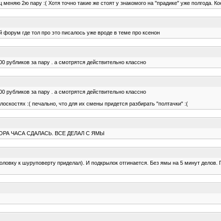
меняю 2ю пару :( Хотя точно такие же стоят у знакомого на "прадике" уже полгода. К
й форум где тол про это писалось уже вроде в теме про ксенон
800 рубликов за пару . а смотрятся действительно классно
800 рубликов за пару . а смотрятся действительно классно
плоскостях :( печально, что для их смены придется разбирать "полтачки" :(
РА ЧАСА СДАЛАСЬ. ВСЕ ДЕЛАЛ С ЯМЫ
оловку к шуруповерту приделал). И подкрылок отгинается. Без ямы на 5 минут делов. 