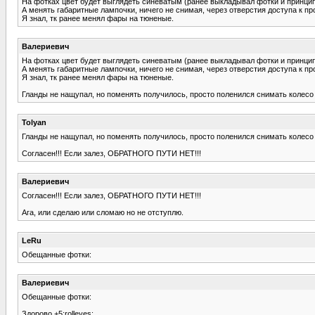
На фотках цвет будет выглядеть синеватым (ранее выкладывал фотки и принцип п
А менять габаритные лампочки, ничего не снимая, через отверстия доступа к про
Я знал, тк ранее менял фары на тюненые.
Валериевич
На фотках цвет будет выглядеть синеватым (ранее выкладывал фотки и принцип п
А менять габаритные лампочки, ничего не снимая, через отверстия доступа к про
Я знал, тк ранее менял фары на тюненые.
Гланды не нащупал, но поменять получилось, просто поленился снимать колесо 
Tolyan
Гланды не нащупал, но поменять получилось, просто поленился снимать колесо 
Согласен!!! Если залез, ОБРАТНОГО ПУТИ НЕТ!!!
Валериевич
Согласен!!! Если залез, ОБРАТНОГО ПУТИ НЕТ!!!
Ага, или сделаю или сломаю но не отступлю.
LeRu
Обещанные фотки:
Валериевич
Обещанные фотки:
Здорово +5:rolleyes: