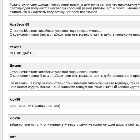
Тоже стояли светодиоды, часто перегарали, я думаю из за того что напряжение 
светодиодов получается несовсем хороший режим работы, вот и горят... можно 
ставил что бы сделать подсветкку ног всех пасажиров...
Альберт 69
Странно:bk:стоят китайские уже пол года и пока ничего...
С ксеноном гимор был а с габаритами нет, только ставить действительно не прос
YaWeR
ФОТКИ ДАЙТЕ!!!!!!!
Димон
Странно:bk:стоят китайские уже пол года и пока ничего...
С ксеноном гимор был а с габаритами нет, только ставить действительно не прос
Ну незнаю... я когда ксенон ставил то и заменил габаритки на светодиоды, та
но в целом ездить можно... я на Кашкаях глянул том тоже штатный ксенон идет с
kick96
а вот и фотки (правда с сотика)
kick96
забавно только то, что, начиная эту тему у меня не горел не один диод, а сейчас 
triff