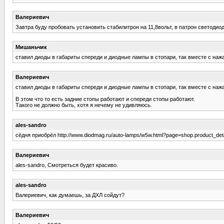
Валериевич
Завтра буду пробовать установить стабилитрон на 11,8вольт, в патрон светоди
Мишаньчик
ставил диоды в габариты спереди и диодные лампы в стопари, так вместе с наж
Валериевич
ставил диоды в габариты спереди и диодные лампы в стопари, так вместе с наж
В этом что то есть задние стопы работают и спереди стопы работают.
Такого не должно быть, хотя я нечему не удивляюсь.
ales-sandro
сёдня приобрёл http://www.diodmag.ru/auto-lamps/w5w.html?page=shop.product_det
Валериевич
ales-sandro, Смотреться будет красиво.
ales-sandro
Валериевич, как думаешь, за ДХЛ сойдут?
Валериевич