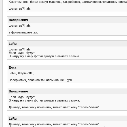
Как стемнело, бегал вокруг машины, как ребенок, щелкал переключателем света,
фоты где?! :ah:
Валериевич
фоты где?! :ah:
в фотоаппарате :ax:
LeRu
фоты где?! :ah:
Если надо - будут!
В нагрузку скину фотки диодов в лампах салона.
Ёлка
LeRu, Ждем-с!!! ;)
Валериевич, спасибо за напоминание!!! ;):d
Валериевич
Если надо - будут!
В нагрузку скину фотки диодов в лампах салона.
Да надо, тоже хочу поменять, только цвет хочу "тепло-белый"
LeRu
Да надо, тоже хочу поменять, только цвет хочу "тепло-белый"