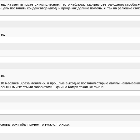
у нас на лампы подается импульсное, часто наблюдал картину светодиодного стробоско
в цепь поставить конденсатор+диод. и вроде как должно помочь. Я так на релюшке с
то.
то.
к за 10 месяцев 3 раза менял их, в прошлые выходые поставил старые лампы накаливан
 обычными желтыми габаритами... да и на Камри такая же фигня...
снова горят оба, причем то тускло, то ярко.