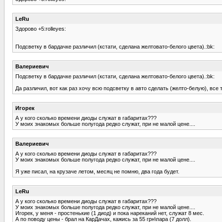
LeRu
Здорово +5:rolleyes:
Подсветку в бардачке различил (кстати, сделана желтовато-белого цвета).:bk:
Валериевич
Подсветку в бардачке различил (кстати, сделана желтовато-белого цвета).:bk:
Да различил, вот как раз хочу всю подсветку в авто сделать (желто-белую), все 
Игорек
А у кого сколько времени диоды служат в габаритах???
У моих знакомых больше полугода редко служат, при не малой цене....
Валериевич
А у кого сколько времени диоды служат в габаритах???
У моих знакомых больше полугода редко служат, при не малой цене....
Я уже писал, на крузаче летом, месяц не помню, два года будет.
LeRu
А у кого сколько времени диоды служат в габаритах???
У моих знакомых больше полугода редко служат, при не малой цене....
Игорек, у меня - простенькие (1 диод) и пока нареканий нет, служат 8 мес.
А по поводу цены - брал на КарДачах, кажись за 55 грн\пара (7 долл).