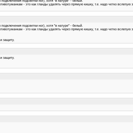
одключения подсветки ног), хотя "в натуре" - белый.
тивотуманкам - это как гланды удалять через прямую кишку, т.е. надо четко вслепую зн
одключения подсветки ног), хотя "в натуре" - белый.
тивотуманкам - это как гланды удалять через прямую кишку, т.е. надо четко вслепую зн
и защиту.
и защиту.