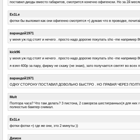
поставил диоды вместо габаритов, смотрится конечно офигенски. Но за 2й месяц 
Ex1Le
фотки бы выложил как они офигенно смотрятся =) думаю что в проводке, почита
варандей1971
у меня уж год стоят и нечего . просто надо дорогие покупать sho -me например 
kick96
у меня уж год стоят и нечего . просто надо дорогие покупать sho -me например 
я взял 400р за пару, фирму не скажу (не знаю), зато получается светят во всех 
варандей1971
ОДНУ СТОРОНУ ПОСТАВИЛ ДОВОЛЬНО БЫСТРО . НО ПРАВАЯ ЧЕРЕЗ ПОЛТО
Mult
Полтора часа? Что там делать? 3 пистона, 2 самореза шестигранных(я для них г
полностью бампер снимал.
Ex1Le
фотки фотки =) где же они, это 2 минуты ))
Димон