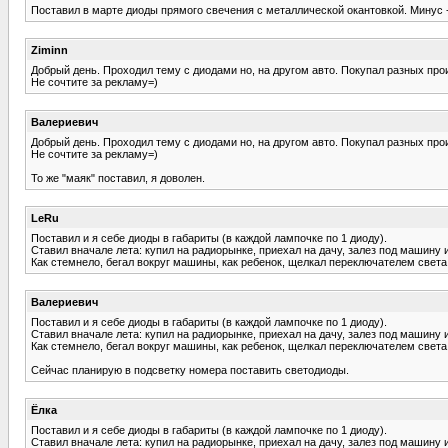
Поставил в марте диоды прямого свечения с металлической окантовкой. Минус - 
Ziminn
Добрый день. Проходил тему с диодами но, на другом авто. Покупал разных прои
Не сочтите за рекламу=)
Валериевич
Добрый день. Проходил тему с диодами но, на другом авто. Покупал разных прои
Не сочтите за рекламу=)
То же "маяк" поставил, я доволен.
LeRu
Поставил и я себе диоды в габариты (в каждой лампочке по 1 диоду).
Ставил вначале лета: купил на радиорынке, приехал на дачу, залез под машину 
Как стемнело, бегал вокруг машины, как ребенок, щелкал переключателем света,
Валериевич
Поставил и я себе диоды в габариты (в каждой лампочке по 1 диоду).
Ставил вначале лета: купил на радиорынке, приехал на дачу, залез под машину 
Как стемнело, бегал вокруг машины, как ребенок, щелкал переключателем света,
Сейчас планирую в подсветку номера поставить светодиоды.
Ёлка
Поставил и я себе диоды в габариты (в каждой лампочке по 1 диоду).
Ставил вначале лета: купил на радиорынке, приехал на дачу, залез под машину 