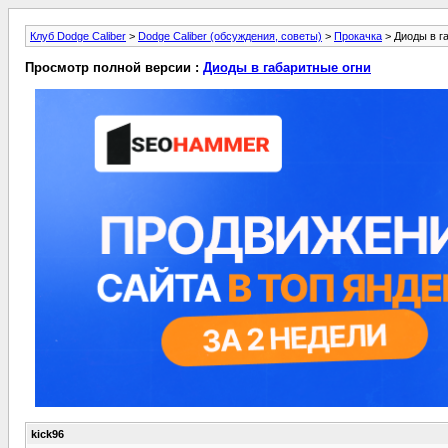
Клуб Dodge Caliber
>
Dodge Caliber (обсуждения, советы)
>
Прокачка
> Диоды в г
Просмотр полной версии :
Диоды в габаритные огни
kick96