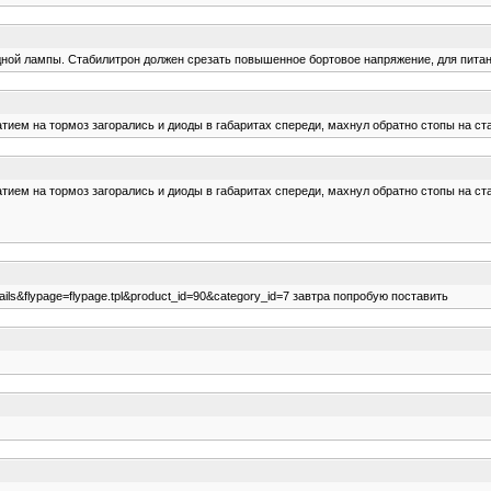
одной лампы. Стабилитрон должен срезать повышенное бортовое напряжение, для пита
атием на тормоз загорались и диоды в габаритах спереди, махнул обратно стопы на с
атием на тормоз загорались и диоды в габаритах спереди, махнул обратно стопы на с
ails&flypage=flypage.tpl&product_id=90&category_id=7 завтра попробую поставить