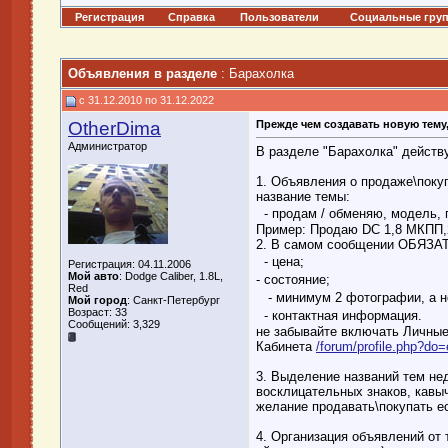
Регистрация
Справка
Пользователи
Социальные гру
Объявления в разделе
:
Барахолка
c 31.12.2010 по 31.12.2022
OtherDima
Прежде чем создавать новую тему,
Администратор
В разделе "Барахолка" дейст
1. Объявления о продаже\покуп
название темы:
- продам / обменяю, модель, г
Пример: Продаю DC 1,8 МКПП,2
2. В самом сообщении ОБЯЗА
- цена;
Регистрация: 04.11.2006
Мой авто
: Dodge Caliber, 1.8L,
- состояние;
Red
- минимум 2 фотографии, а не
Мой город
: Санкт-Петербург
Возраст: 33
- контактная информация.
Сообщений: 3,329
не забывайте включать Личны
Кабинета
/forum/profile.php?do=
3. Выделение названий тем не
восклицательных знаков, кавы
желание продавать\покупать е
4. Организация объявлений от 