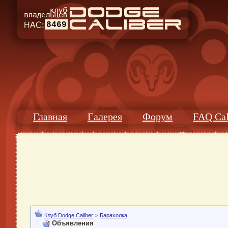
8469
Главная
Галерея
Форум
FAQ Cal
Клуб Dodge Caliber
>
Барахолка
Объявления